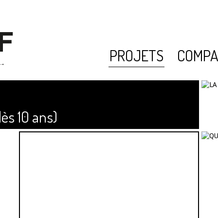
PROJETS
COMPA
ès 10 ans)
L