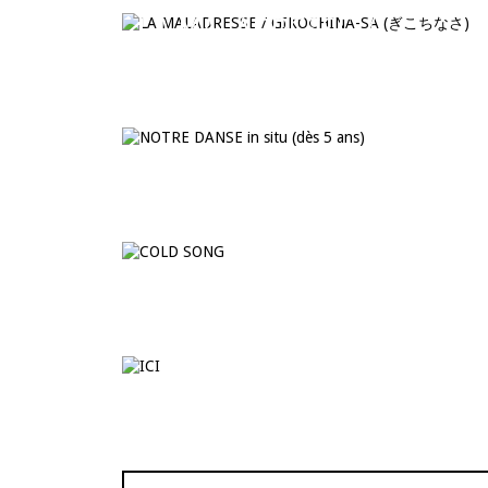
LA MALADRESSE /
GIKOCHINA-SA (ぎこちな
さ)
NOTRE DANSE in situ (dès 
ans)
COLD SONG
ICI