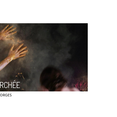
UI EST LÀ ? (dès 4 ans)
RCHÉE
EORGES