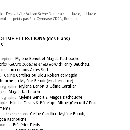
Hoc Festival / Le Volcan Scène Nationale du Havre, Le Havre
tival Les petits pas / Le Gymnase CDCN, Roubaix
OTIME ET LES LIONS (dès 6 ans)
18
Mylène Benoit et Magda Kachouche
ception
près l’œuvre
Diotime et les lions
d’Henry Bauchau,
liée aux éditions Actes Sud
Céline Cartillier ou Lilou Robert et Magda
c
houche ou Mylène Benoit (en alternance)
Mylène Benoit & Céline Cartillier
régraphie
Magda Kachouche
ages
Mylène Benoit & Magda Kachouche
nographie
Nicolas Devos & Pénélope Michel (Cercueil / Puce
ique
ment)
Céline Cartillier, Mylène Benoit,
tes des chansons
gda Kachouche
Frédérick Denis
tumes