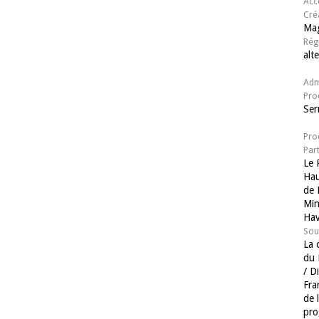
Acc
Cré
Ma
Rég
alt
Adm
Pro
Ser
Pro
Par
Le 
Hau
de 
Min
Hav
Sou
La 
du 
/ D
Fra
de 
pro