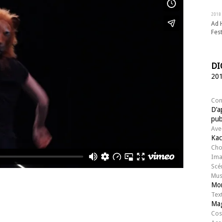
2018
Ad 
Fes
DI
20
Con
D’a
pub
Ave
Kac
Cho
Im
Scé
Mus
Mo
Tex
Ma
Cos