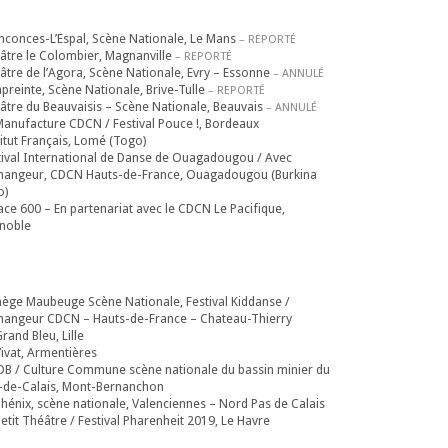
nconces-L’Espal, Scène Nationale, Le Mans
– REPORTÉ
âtre le Colombier, Magnanville
– REPORTÉ
âtre de l’Agora, Scène Nationale, Evry – Essonne
– ANNULÉ
mpreinte, Scène Nationale, Brive-Tulle
– REPORTÉ
âtre du Beauvaisis – Scène Nationale, Beauvais
– ANNULÉ
Manufacture CDCN / Festival Pouce !, Bordeaux
titut Français, Lomé (Togo)
tival International de Danse de Ouagadougou / Avec
changeur, CDCN Hauts-de-France, Ouagadougou (Burkina
o)
ace 600 – En partenariat avec le CDCN Le Pacifique,
noble
ège Maubeuge Scène Nationale, Festival Kiddanse /
changeur CDCN – Hauts-de-France – Chateau-Thierry
rand Bleu, Lille
Vivat, Armentières
B / Culture Commune scène nationale du bassin minier du
-de-Calais, Mont-Bernanchon
phénix, scène nationale, Valenciennes – Nord Pas de Calais
etit Théâtre / Festival Pharenheit 2019, Le Havre