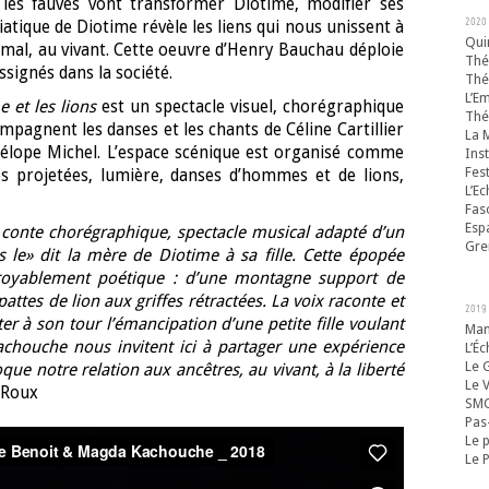
 les fauves vont transformer Diotime, modifier ses
2020
iatique de Diotime révèle les liens qui nous unissent à
Qui
animal, au vivant. Cette oeuvre d’Henry Bauchau déploie
Thé
ssignés dans la société.
Thé
L’E
 et les lions
est un spectacle visuel, chorégraphique
Thé
mpagnent les danses et les chants de Céline Cartillier
La 
nélope Michel. L’espace scénique est organisé comme
Ins
Fes
es projetées, lumière, danses d’hommes et de lions,
L’E
Fas
Esp
e conte chorégraphique, spectacle musical adapté d’un
Gre
s le» dit la mère de Diotime à sa fille. Cette épopée
ncroyablement poétique : d’une montagne support de
ttes de lion aux griffes rétractées. La voix raconte et
2019
r à son tour l’émancipation d’une petite fille voulant
Man
chouche nous invitent ici à partager une expérience
L’É
Le G
oque notre relation aux ancêtres, au vivant, à la liberté
Le 
 Roux
SMO
Pas
Le 
Le P