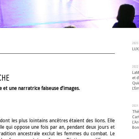
2023
LUX
2022
LaM
CHE
et d
Qui
 et une narratrice faiseuse d’images.
L’Em
2021
Thé
Cart
ont les plus lointains ancêtres étaient des lions. Elle
L’A
elle qui oppose une fois par an, pendant deux jours et
Bon
tradition ancestrale exclut les femmes du combat. Le