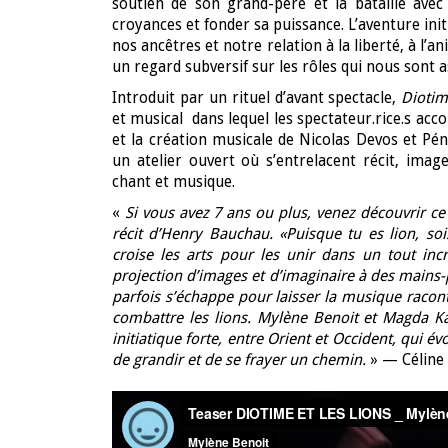
soutien de son grand-père et la bataille avec
croyances et fonder sa puissance. L’aventure init
nos ancêtres et notre relation à la liberté, à l’
un regard subversif sur les rôles qui nous sont a
Introduit par un rituel d’avant spectacle,
Diotime
et musical dans lequel les spectateur.rice.s acco
et la création musicale de Nicolas Devos et Pé
un atelier ouvert où s’entrelacent récit, imag
chant et musique.
«
Si vous avez 7 ans ou plus, venez découvrir c
récit d’Henry Bauchau. «Puisque tu es lion, soi
croise les arts pour les unir dans un tout i
projection d’images et d’imaginaire à des mains-pa
parfois s’échappe pour laisser la musique raconte
combattre les lions. Mylène Benoit et Magda Ka
initiatique forte, entre Orient et Occident, qui év
de grandir et de se frayer un chemin.
» — Céline