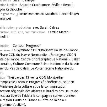
Sarah d’Haeyer
essoires
Antoine Crochemore, Mylène Benoit,
ation lumière
gda Kachouche
Juliette Romens ou Matthieu Ponchelle (en
ie générale
ernance)
avec Sarah Calvez
inistration, production
Camille Martin-
duction, diffusion, communication
molini
Contour Progressif
duction
Le Gymnase CDCN Roubaix Hauts-de-France,
tenaires
Phare CCN du Havre Normandie, L’Échangeur CDCN
ts-de-France, Centre Chorégraphique National - Ballet
Lorraine, Culture Commune Scène Nationale du Bassin
ier du Pas de Calais, Le Volcan Scène Nationale du
re
Théâtre des 13 vents CDN Montpellier
tien
compagnie Contour Progressif bénéficie du soutien
Ministère de la culture et de la communication
irection régionale des affaires culturelles des Hauts-de-
nce, au titre de l’aide à la compagnie conventionnée ;
la région Hauts-de-France au titre de l’aide au
gramme d’activité.