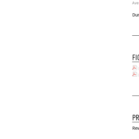
Ave
Dur
FI
PR
Rev