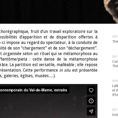
horégraphique, fruit d’un travail exploratoire sur la
2022
sibilités d’apparition et de disparition offertes à
Thé
e-ci impose au regard du spectateur, à la conduite de
alité de son “chargement” et de son “déchargement”.
est organisée selon un rituel qui se métamorphose au
2021
ard/fantôme/pieta : cette danse de la métamorphose
Cart
grâce. La partition est versatile, malléable ; elle repose
Thé
 présentation. Cette performance
in situ
est présentée
s, galeries, églises, musées….).
2019
LaM
et d
d’A
2017
Inst