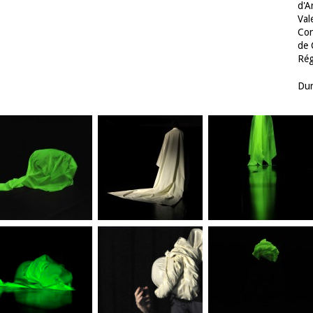
d'A
Val
Con
de 
Rég
Dur