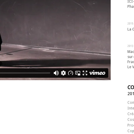
ICI
Pha
2015
La G
2013
Mac
sur
Frac
Le 
CO
20
Con
Int
Cré
Cos
Pro
Cop