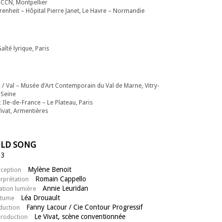
-CCN, Montpellier
renheit – Hôpital Pierre Janet, Le Havre – Normandie
aîté lyrique, Paris
 / Val – Musée d’Art Contemporain du Val de Marne, Vitry-
-Seine
 Ile-de-France – Le Plateau, Paris
Vivat, Armentières
LD SONG
13
Mylène Benoit
ception
Romain Cappello
erprétation
Annie Leuridan
ation lumière
Léa Drouault
tume
Fanny Lacour / Cie Contour Progressif
duction
Le Vivat, scène conventionnée
roduction