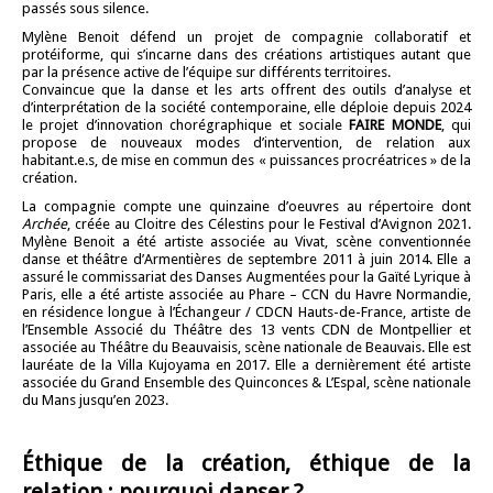
passés sous silence.
Mylène Benoit défend un projet de compagnie collaboratif et
protéiforme, qui s’incarne dans des créations artistiques autant que
par la présence active de l’équipe sur différents territoires.
Convaincue que la danse et les arts offrent des outils d’analyse et
d’interprétation de la société contemporaine, elle déploie depuis 2024
le projet d’innovation chorégraphique et sociale
FAIRE MONDE
, qui
propose de nouveaux modes d’intervention, de relation aux
habitant.e.s, de mise en commun des « puissances procréatrices » de la
création.
La compagnie compte une quinzaine d’oeuvres au répertoire dont
Archée
, créée au Cloitre des Célestins pour le Festival d’Avignon 2021.
Mylène Benoit a été artiste associée au Vivat, scène conventionnée
danse et théâtre d’Armentières de septembre 2011 à juin 2014. Elle a
assuré le commissariat des Danses Augmentées pour la Gaïté Lyrique à
Paris, elle a été artiste associée au Phare – CCN du Havre Normandie,
en résidence longue à l’Échangeur / CDCN Hauts-de-France, artiste de
l’Ensemble Associé du Théâtre des 13 vents CDN de Montpellier et
associée au Théâtre du Beauvaisis, scène nationale de Beauvais. Elle est
lauréate de la Villa Kujoyama en 2017. Elle a dernièrement été artiste
associée du Grand Ensemble des Quinconces & L’Espal, scène nationale
du Mans jusqu’en 2023.
Éthique de la création, éthique de la
relation : pourquoi danser ?