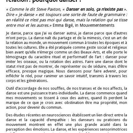
« Comme le dit Steve Paxton, «
Danser en solo, ça n’existe pas
».
Dire « je danse » est toujours une sorte de faute de grammaire :
en réalité ce n’est pas moi qui danse, mais la relation qui se tisse
entre moi et les autres.»
Emma Bigé, in Mouvementements
Je danse, parce que j’ai vu danser autrui, je danse parce que d’autres
m’ont perçu. La danse naît du partage et de la mimesis, c’est un art de
la relation au monde, un mouvement commun à toutes les époques et à
toutes les cultures. Elle a été pratiquée comme geste social et religieux
bien avant qu’elle n’émerge comme un des Beaux-Arts, et elle porte le
témoignage du caractère rituel et performatif de l’art : danser pour
imiter les oiseaux, ou la rotation des astres. Faire une danse dont le
statut n’est pas de montrer, de représenter ou de séduire, mais d’être
efficace, presque magique. Nous dansons pour faire advenir, pour
infléchir le réel, pour ranimer un savoir intuitif, transmis à travers les
corps et les générations.
Outil d’accordage de nos souffles, de nos transes et de nos affects, la
danse est une puissance trans-individuelle. La danse commence quand
mes mouvements se tissent à ceux des autres, quand ils perdent la
marque de ce que je crois avec obstination être ma propriété, mon
action, pour devenir du commun.
Des études récentes en neurosciences établissent un lien direct entre la
danse et la capacité d’empathie : les danseurs ou praticiens du
mouvement montrent en effet une plus grande acuité dans la
perception des émotions. La danse, et les expériences sensorimotrices