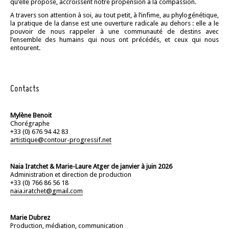
qu’elle propose, accroissent notre propension à la compassion.
A travers son attention à soi, au tout petit, à l’infime, au phylogénétique,
la pratique de la danse est une ouverture radicale au dehors : elle a le
pouvoir de nous rappeler à une communauté de destins avec
l’ensemble des humains qui nous ont précédés, et ceux qui nous
entourent.
Contacts
Mylène Benoit
Chorégraphe
+33 (0) 676 94 42 83
artistique@contour-progressif.net
Naia Iratchet & Marie-Laure Atger de janvier à juin 2026
Administration et direction de production
+33 (0) 766 86 56 18
naia.iratchet@gmail.com
Marie Dubrez
Production, médiation, communication