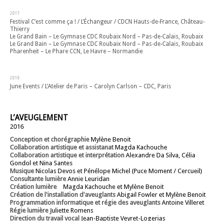
2017
Festival C’est comme ça ! / L’Échangeur / CDCN Hauts-de-France, Château-
Thierry
Le Grand Bain – Le Gymnase CDC Roubaix Nord – Pas-de-Calais, Roubaix
Le Grand Bain – Le Gymnase CDC Roubaix Nord – Pas-de-Calais, Roubaix
Pharenheit – Le Phare CCN, Le Havre – Normandie
2016
June Events / L’Atelier de Paris – Carolyn Carlson – CDC, Paris
L’AVEUGLEMENT
2016
Conception et chorégraphie
Mylène Benoit
Collaboration artistique et assistanat
Magda Kachouche
Collaboration artistique et interprétation
Alexandre Da Silva, Célia
Gondol et Nina Santes
Musique
Nicolas Devos et Pénélope Michel (Puce Moment / Cercueil)
Consultante lumière
Annie Leuridan
Création lumière
Magda Kachouche et Mylène Benoit
Création de l'installation d'aveuglants
Abigail Fowler et Mylène Benoit
Programmation informatique et régie des aveuglants
Antoine Villeret
Régie lumière
Juliette Romens
Direction du travail vocal
Jean-Baptiste Veyret-Logerias