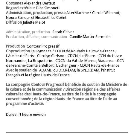
Costumes
Alexandra Bertaut
Regard extérieur
Elise Simonet
Administration, production, presse
AlterMachine / Carole Willemot,
Noura Sairour et Elisabeth Le Coënt
Diffusion
Juliette Malot
Sarah Calvez
Administration, production
Camille Martin-Sermolini
Production, diffusion, communication
Production
Contour Progressif
Coproduction
Le Gymnase / CDCN de Roubaix Hauts-de-France ;
L'Atelier de Paris - Carolyn Carlson - CDCN ; Le Phare - CCN du Havre
Normandie ; La Briqueterie - CDCN du Val-de-Marne ; Viadanse - CCN
de Franche-Comté à Belfort ; L'Echangeur - CDCN Hauts-de-France
Avec le soutien de
l'ADAMI, du DICRéAM, la SPEDIDAM, l'Institut
Français et la région Hauts-de-France
La compagnie Contour Progressif
bénéficie du soutien du Ministère de
la culture et de la communication / Direction régionale des affaires
culturelles des Hauts-de-France, au titre de l’aide à la compagnie
conventionnée ; de la région Hauts-de-France au titre de l’aide au
programme d’activité.
Durée : 1 heure environ