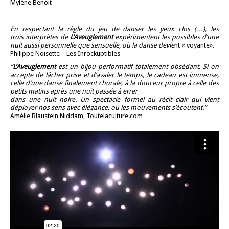
Mylène Benoit
En respectant la règle du jeu de danser les yeux clos (…), les
trois interprètes de
L’A
veuglement
expérimentent les possibles d’une
nuit aussi personnelle que sensuelle, où la danse devie
nt « voyante».
Philippe Noisette – Les Inrockuptibles
“
L’A
veuglement
est un bijou performatif totalement obsédant. Si on
accepte de lâcher
prise et d’avaler le temps, le cadeau est immense,
celle d’une danse finalement
chorale, à la douceur propre à celle des
petits matins après une nuit passée à errer
dans une nuit noire. Un spectacle formel au récit clair qui vient
déployer nos sens
avec élégance, où les mouvements s’écoutent.”
Amélie Blaustein Niddam, Toutelaculture.com