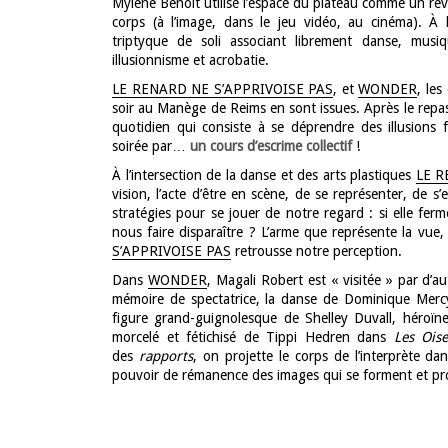
Mylène Benoit utilise l’espace du plateau comme un révé
corps (à l’image, dans le jeu vidéo, au cinéma). À l
triptyque de soli associant librement danse, musiq
illusionnisme et acrobatie.
LE RENARD NE S’APPRIVOISE PAS
, et
WONDER
, le
soir au Manège de Reims en sont issues. Après le repa
quotidien qui consiste à se déprendre des illusions f
soirée par…
un cours d’escrime collectif
!
À l’intersection de la danse et des arts plastiques
LE R
vision, l’acte d’être en scène, de se représenter, de 
stratégies pour se jouer de notre regard : si elle ferme
nous faire disparaître ? L’arme que représente la vue,
S’APPRIVOISE PAS
retrousse notre perception.
Dans
WONDER
, Magali Robert est « visitée » par d’aut
mémoire de spectatrice, la danse de Dominique Mercy
figure grand-guignolesque de Shelley Duvall, héroï
morcelé et fétichisé de Tippi Hedren dans
Les Oise
des
rapports
, on projette le corps de l’interprète da
pouvoir de rémanence des images qui se forment et pro