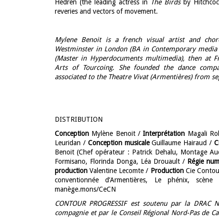
Hedren (the leading actress in
The Birds
by Hitchcoc
reveries and vectors of movement.
Mylene Benoit is a french visual artist and chor
Westminster in London (BA in Contemporary media pr
(Master in Hyperdocuments multimedia), then at F
Arts of Tourcoing.
She founded the dance compan
associated to the Theatre Vivat (Armentières) from 
DISTRIBUTION
Conception
Mylène Benoit /
Interprétation
Magali Rob
Leuridan /
Conception musicale
Guillaume Hairaud /
C
Benoit (Chef opérateur : Patrick Dehalu, Montage Au
Formisano, Florinda Donga, Léa Drouault /
Régie num
production
Valentine Lecomte /
Production
Cie Contou
conventionnée d’Armentières, Le phénix, scène
manège.mons/CeCN
CONTOUR PROGRESSIF est soutenu par la DRAC Nord
compagnie et par le Conseil Régional Nord-Pas de Cala