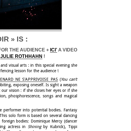
R » IS :
FOR THE AUDIENCE +
ICI’
A VIDEO
Y
JULIE ROTHHAHN
!
nd visual arts : in this special evening she
 fencing lesson for the audience !
RENARD NE S’APPRIVOISE PAS
(
You can’t
ibiting, exposing oneself. Is sight a weapon
our vision : if she closes her eyes or if she
tion, phosphorescence, songs and magical
e performer into potential bodies. Fantasy
This solo form is based on several dancing
to foreign bodies: Dominique Mercy (dancer
ding actress in
Shining
by Kubrick), Tippi