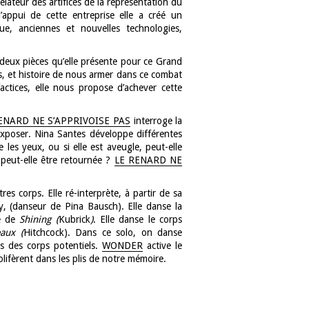
lateur des artifices de la représentation du
’appui de cette entreprise elle a créé un
ue, anciennes et nouvelles technologies,
s deux pièces qu’elle présente pour ce Grand
s, et histoire de nous armer dans ce combat
actices, elle nous propose d’achever cette
ENARD NE S’APPRIVOISE PAS
interroge la
s’exposer. Nina Santes développe différentes
 les yeux, ou si elle est aveugle, peut-elle
 peut-elle être retournée ?
LE RENARD NE
res corps. Elle ré-interprète, à partir de sa
, (danseur de Pina Bausch). Elle danse la
ne de
Shining (
Kubrick
)
. Elle danse le corps
aux (
Hitchcock). Dans ce solo, on danse
ns des corps potentiels.
WONDER
active le
lifèrent dans les plis de notre mémoire.