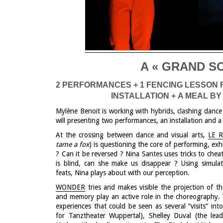
A « GRAND SOI
2 PERFORMANCES + 1 FENCING LESSON 
INSTALLATION + A MEAL B
Mylène Benoit is working with hybrids, clashing dance a
will presenting two performances, an installation and a
At the crossing between dance and visual arts,
LE 
tame a fox
) is questioning the core of performing, exh
? Can it be reversed ? Nina Santes uses tricks to cheat 
is blind, can she make us disappear ? Using simula
feats, Nina plays about with our perception.
WONDER
tries and makes visible the projection of th
and memory play an active role in the choreography. 
experiences that could be seen as several “visits” in
for Tanztheater Wuppertal), Shelley Duval (the lea