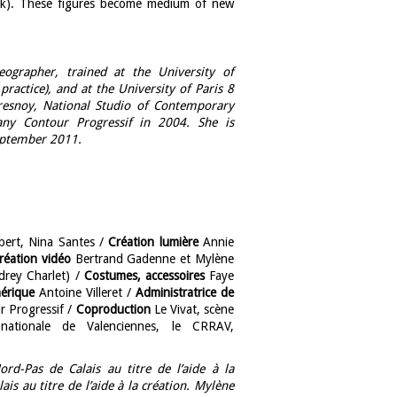
k). These figures become medium of new
eographer, trained at the University of
actice), and at the University of Paris 8
resnoy, National Studio of Contemporary
y Contour Progressif in 2004. She is
september 2011.
ert, Nina Santes /
Création lumière
Annie
réation vidéo
Bertrand Gadenne et Mylène
drey Charlet) /
Costumes, accessoires
Faye
érique
Antoine Villeret /
Administratrice de
r Progressif /
Coproduction
Le Vivat, scène
 nationale de Valenciennes, le CRRAV,
-Pas de Calais au titre de l’aide à la
is au titre de l’aide à la création. Mylène