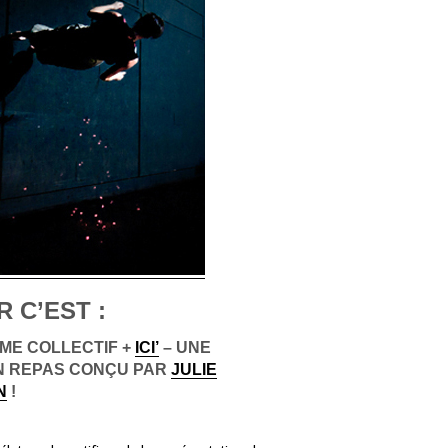
 C’EST :
IME COLLECTIF
+
ICI’
– UNE
 UN REPAS CONÇU PAR
JULIE
N
!