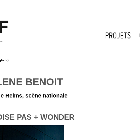
PROJETS
lish )
LENE BENOIT
de Reims
,
scène nationale
OISE PAS + WONDER