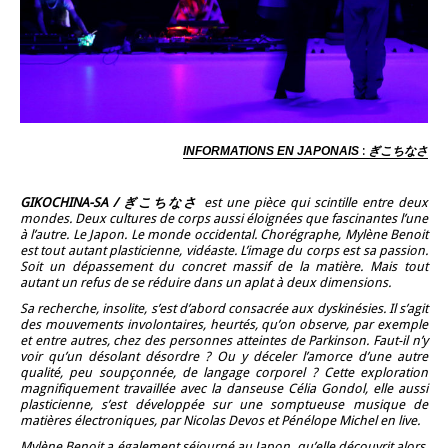
:
INFORMATIONS EN JAPONAIS
ぎこちなさ
GIKOCHINA-SA / ぎこちなさ
est une pièce qui scintille entre deux
mondes. Deux cultures de corps aussi éloignées que fascinantes l’une
à l’autre. Le Japon. Le monde occidental. Chorégraphe, Mylène Benoit
est tout autant plasticienne, vidéaste. L’image du corps est sa passion.
Soit un dépassement du concret massif de la matière. Mais tout
autant un refus de se réduire dans un aplat à deux dimensions.
Sa recherche, insolite, s’est d’abord consacrée aux dyskinésies. Il s’agit
des mouvements involontaires, heurtés, qu’on observe, par exemple
et entre autres, chez des personnes atteintes de Parkinson. Faut-il n’y
voir qu’un désolant désordre ? Ou y déceler l’amorce d’une autre
qualité, peu soupçonnée, de langage corporel ? Cette exploration
magnifiquement travaillée avec la danseuse Célia Gondol, elle aussi
plasticienne, s’est développée sur une somptueuse musique de
matières électroniques, par Nicolas Devos et Pénélope Michel en live.
Mylène Benoit a également séjourné au Japon, qu’elle découvrit alors,