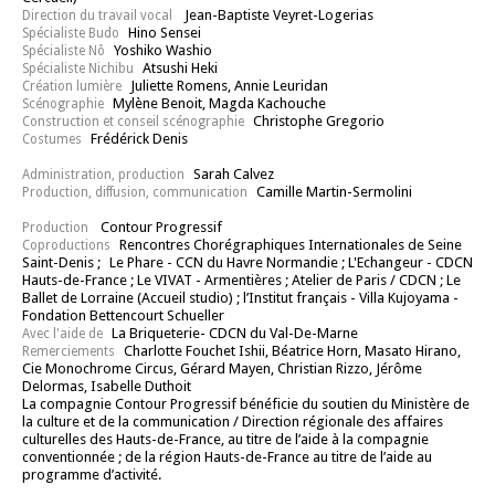
Jean-Baptiste Veyret-Logerias
Direction du travail vocal
Hino Sensei
Spécialiste Budo
Yoshiko Washio
Spécialiste Nô
Atsushi Heki
Spécialiste Nichibu
Juliette Romens, Annie Leuridan
Création lumière
Mylène Benoit, Magda Kachouche
Scénographie
Christophe Gregorio
Construction et conseil scénographie
Frédérick Denis
Costumes
Sarah Calvez
Administration, production
Camille Martin-Sermolini
Production, diffusion, communication
Contour Progressif
Production
Rencontres Chorégraphiques Internationales de Seine
Coproductions
Saint-Denis ;
Le Phare - CCN du Havre Normandie ; L'Echangeur - CDCN
Hauts-de-France ; Le VIVAT - Armentières ; Atelier de Paris / CDCN ; Le
Ballet de Lorraine (Accueil studio) ; l’Institut français - Villa Kujoyama -
Fondation Bettencourt Schueller
La Briqueterie- CDCN du Val-De-Marne
Avec l'aide de
Charlotte Fouchet Ishii, Béatrice Horn, Masato Hirano,
Remerciements
Cie Monochrome Circus, Gérard Mayen, Christian Rizzo, Jérôme
Delormas, Isabelle Duthoit
La compagnie Contour Progressif bénéficie du soutien du Ministère de
la culture et de la communication / Direction régionale des affaires
culturelles des Hauts-de-France, au titre de l’aide à la compagnie
conventionnée ; de la région Hauts-de-France au titre de l’aide au
programme d’activité.